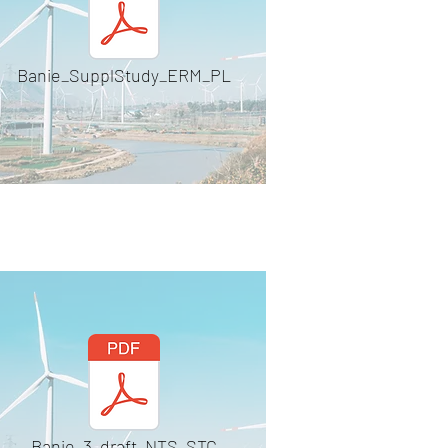
Banie_SupplStudy_ERM_PL
Banie_3_draft_NTS_STC