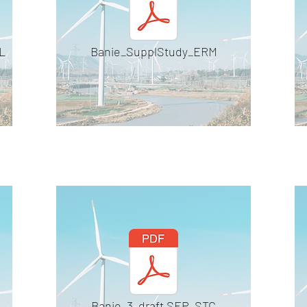
L
Banie_SupplStudy_ERM
Banie_3_draft SEP_STC