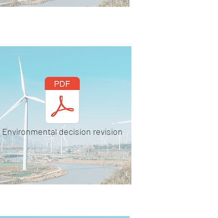
Environmental decision revision