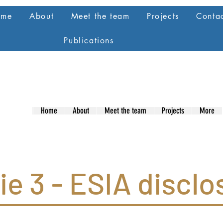
ome
About
Meet the team
Projects
Conta
Publications
Home
About
Meet the team
Projects
More
ie 3 - ESIA disclo