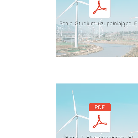
Banie_Studium_uzupełniające_P
Banie_3_Plan_współpracy_PL