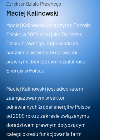
Dyrektor Działu Prawnego
Maciej Kalinowski
Maciej Kalinowski dołączył do Energix
Polska w 2022 roku jako Dyrektor
Działu Prawnego. Odpowiada za
nadzór na wszystkimi sprawami
prawnymi dotyczącymi działalności
Energix w Polsce.
Maciej Kalinowski jest adwokatem
zaangażowanym w sektor
odnawialnych źródeł energii w Polsce
od 2009 roku z zakresie związanym z
doradztwem prawnym dotyczącym
całego okresu funkcjowania farm