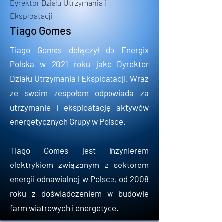
Dyrektor Działu Utrzymania i
Eksploatacji
Tiago Gomes
Tiago Gomes dołączył do Energix
Polska w 2021 roku jako Dyrektor
Działu Utrzymania i Eksploatacji. Wraz
ze swoim zespołem odpowiada za
utrzymanie i eksploatację aktywów
energetycznych Grupy w Polsce.
Tiago Gomes jest inżynierem
elektrykiem związanym z sektorem
energii odnawialnej w Polsce, od 2008
roku z doświadczeniem w budowie
farm wiatrowych i energetyce.