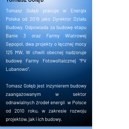
Tomasz Gołąb pracuje w Energix
Polska od 2019 jako Dyrektor Działu
Budowy. Odpowiada za budowę etapu
Banie 3 oraz Farmy Wiatrowej
Sępopol, dwa projekty o łącznej mocy
125 MW. W chwili obecnej nadzoruje
budowę Farmy Fotowoltaicznej "PV
Lubanowo".
Tomasz Gołąb jest inżynierem budowy
zaangażowanym w sektor
odnawialnych źrodeł energii w Polsce
od 2010 roku, w zakresie rozwoju
projektów, jak i ich budowy.