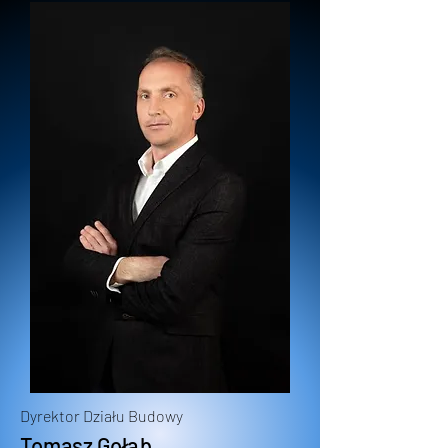
Dyrektor Działu Budowy
Tomasz Gołąb