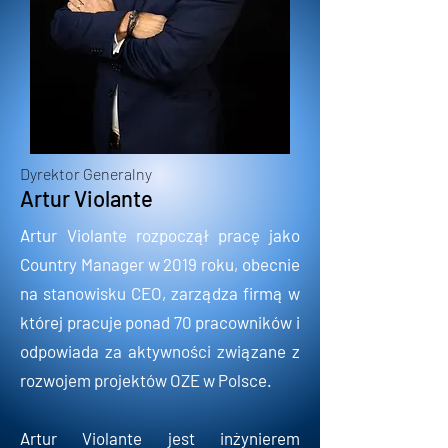
Dyrektor Generalny
Artur Violante
Artur Violante rozpoczął pracę jako
Country Manager w 2019 roku, obecnie
na stanowisku CEO, zarządza firmą w
której pracuje ponad 70 pracowników i
odpowiada za aktywności związane z
rozwojem projektów OZE w Polsce.
​Artur Violante jest inżynierem