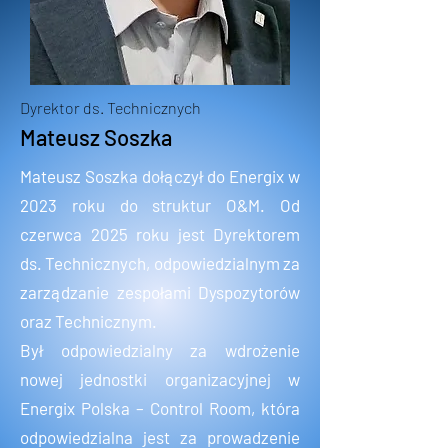
Dyrektor ds. Technicznych
Mateusz Soszka
Mateusz Soszka dołączył do Energix w
2023 roku do struktur O&M. Od
czerwca 2025 roku jest Dyrektorem
ds. Technicznych, odpowiedzialnym za
zarządzanie zespołami Dyspozytorów
oraz Technicznym.
Był odpowiedzialny za wdrożenie
nowej jednostki organizacyjnej w
Energix Polska – Control Room, która
odpowiedzialna jest za prowadzenie