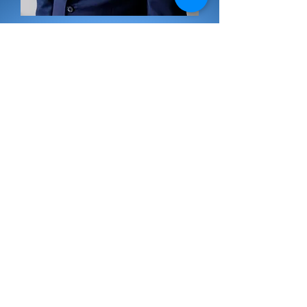
Dyrektor Działu Magazynów Energii i
Elastyczności
Dariusz Perkowski
Dariusz Perkowski dołączył do Energix
w 2023 roku jako Business
Development Manager. Od marca 2025
roku jest Dyrektorem Działu
Magazynów Energii i Elastyczności,
odpowiedzialnym za zarządzanie
bateryjnymi systemami
magazynowania energii oraz
identyfikację nowych modeli
biznesowych i rynków dla magazynów
energii. Odpowiada również za